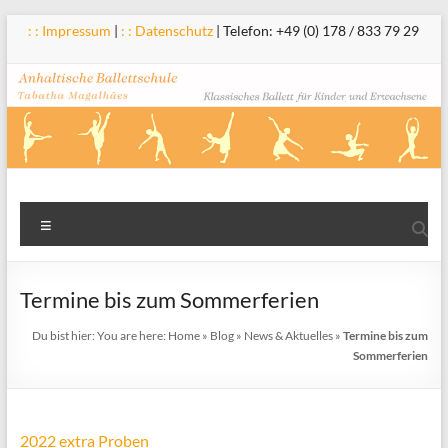
Zum
: : Impressum
|
: : Datenschutz
| Telefon: +49 (0) 178 / 833 79 29
Inhalt
springen
Anhaltische
Menü
Ballettschule
Tabatha
Termine bis zum Sommerferien
Magalhães
Du bist hier:
You are here:
Home
»
Blog
»
News & Aktuelles
»
Termine bis zum
Sommerferien
2022 extra Proben