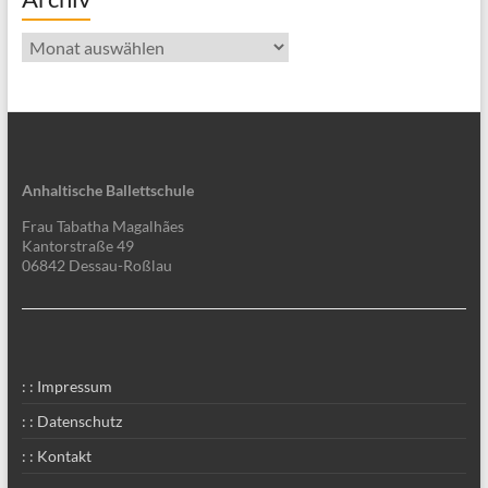
Archiv
Anhaltische Ballettschule
Frau Tabatha Magalhães
Kantorstraße 49
06842 Dessau-Roßlau
: : Impressum
: : Datenschutz
: : Kontakt