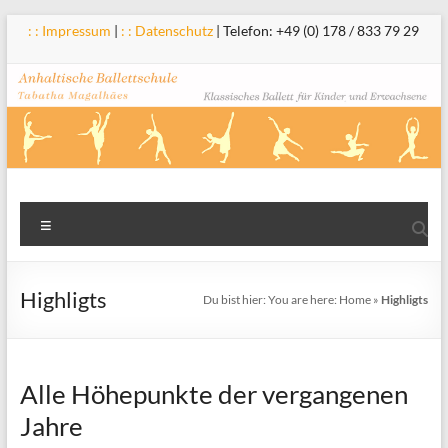
Zum
: : Impressum
|
: : Datenschutz
| Telefon: +49 (0) 178 / 833 79 29
Inhalt
springen
Anhaltische
Menü
Ballettschule
Tabatha
Highligts
Du bist hier:
You are here:
Home
»
Highligts
Magalhães
Alle Höhepunkte der vergangenen
Jahre