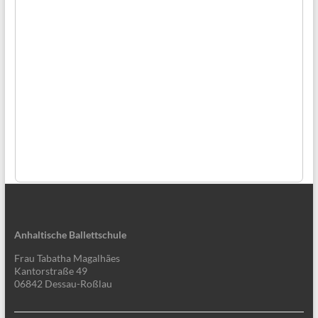
Anhaltische Ballettschule
Frau Tabatha Magalhães
Kantorstraße 49
06842 Dessau-Roßlau