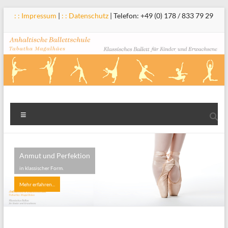
Zum
: : Impressum
|
: : Datenschutz
| Telefon: +49 (0) 178 / 833 79 29
Inhalt
springen
Anhaltische
Menü
Ballettschule
Tabatha
Anmut und Perfektion
Magalhães
in klassischer Form.
Mehr erfahren...