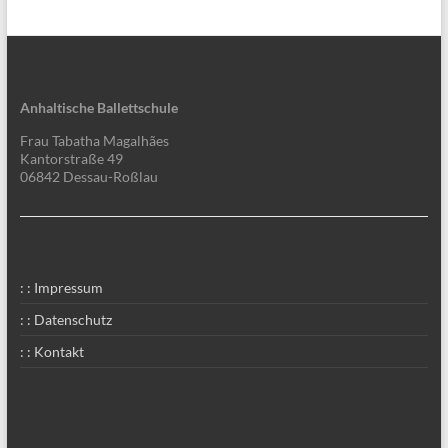
Anhaltische Ballettschule
Frau Tabatha Magalhães
Kantorstraße 49
06842 Dessau-Roßlau
: : Impressum
: : Datenschutz
: : Kontakt