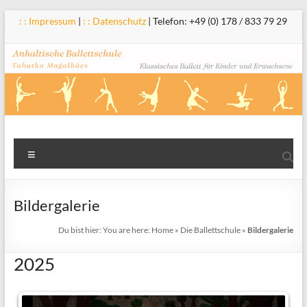
Zum
: : Impressum
|
: : Datenschutz
| Telefon: +49 (0) 178 / 833 79 29
Inhalt
springen
Anhaltische
Menü
Ballettschule
Tabatha
Bildergalerie
Magalhães
Du bist hier:
You are here:
Home
»
Die Ballettschule
»
Bildergalerie
2025